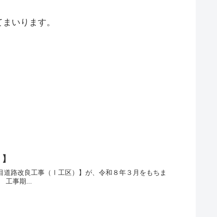
てまいります。
）】
目道路改良工事（Ⅰ工区）】が、令和８年３月をもちま
工事期...